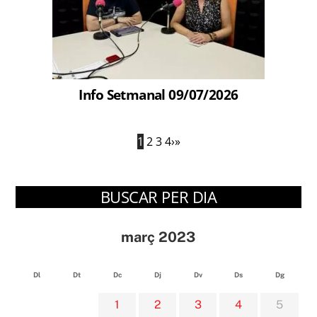
Info Setmanal 09/07/2026
1
2
3
4
›
»
BUSCAR PER DIA
març 2023
Dl
Dt
Dc
Dj
Dv
Ds
Dg
1
2
3
4
5