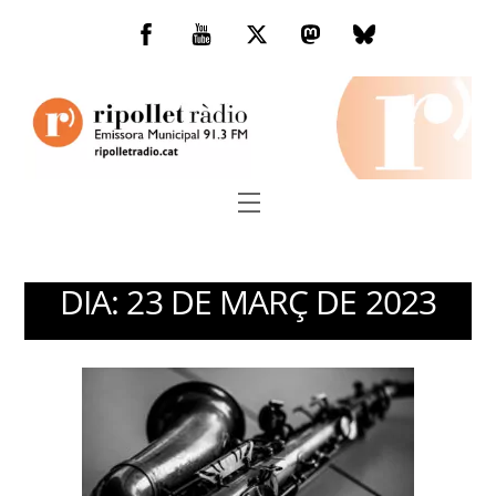
Skip
to
Facebook
You
Twitter
Mastodon
Bluesky
content
Tube
Menu
DIA:
23 DE MARÇ DE 2023