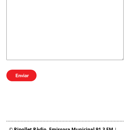
Enviar
©
Ripollet Ràdio. Emissora Municipal 91.3 FM
|