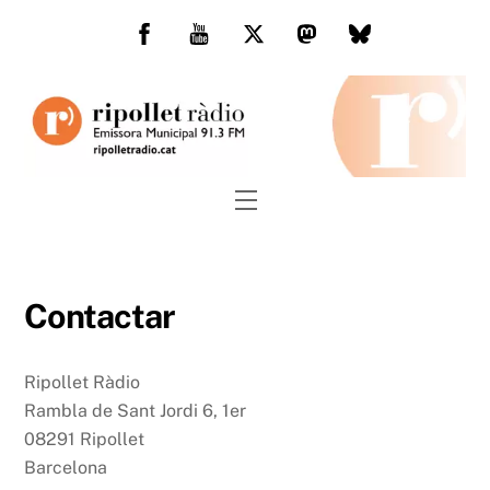
Skip
to
Facebook
You
Twitter
Mastodon
Bluesky
content
Tube
Menu
Contactar
Ripollet Ràdio
Rambla de Sant Jordi 6, 1er
08291 Ripollet
Barcelona