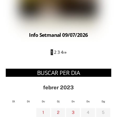
Info Setmanal 09/07/2026
1
2
3
4
›
»
BUSCAR PER DIA
febrer 2023
Dl
Dt
Dc
Dj
Dv
Ds
Dg
1
2
3
4
5