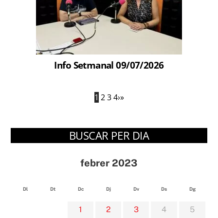
Info Setmanal 09/07/2026
1
2
3
4
›
»
BUSCAR PER DIA
febrer 2023
Dl
Dt
Dc
Dj
Dv
Ds
Dg
1
2
3
4
5