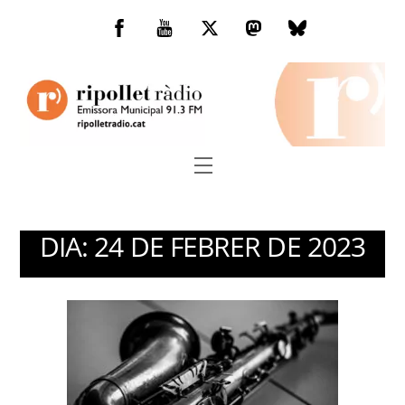
Skip
to
Facebook
You
Twitter
Mastodon
Bluesky
content
Tube
Menu
DIA:
24 DE FEBRER DE 2023