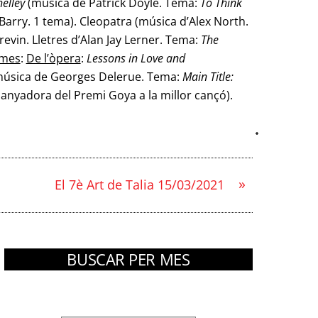
elley
(música de Patrick Doyle. Tema:
To Think
arry. 1 tema). Cleopatra (música d’Alex North.
evin. Lletres d’Alan Jay Lerner. Tema:
The
emes
:
De l’òpera
:
Lessons in Love and
úsica de Georges Delerue. Tema:
Main Title:
anyadora del Premi Goya a la millor cançó).
»
El 7è Art de Talia 15/03/2021
BUSCAR PER MES
Arxius