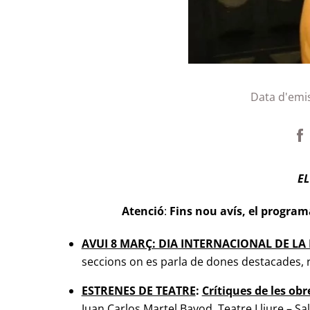
Data d'emi
EL
Atenció
:
Fins nou avís, el program
AVUI 8 MARÇ: DIA INTERNACIONAL DE L
seccions on es parla de dones destacades, re
ESTRENES DE TEATRE
:
Crítiques de les obr
Juan Carlos Martel
Bayod. Teatre Lliure – Sa