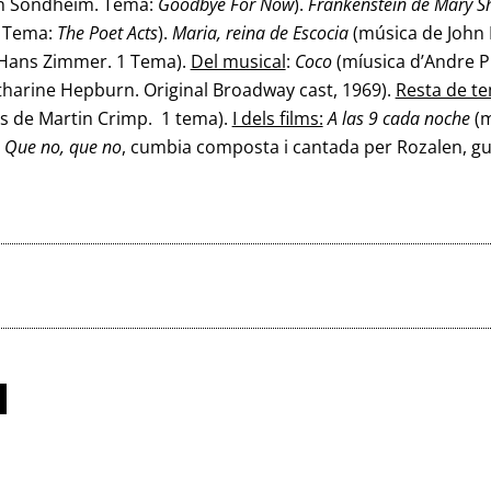
n Sondheim. Tema:
Goodbye For Now
).
Frankenstein de Mary Sh
. Tema:
The Poet Acts
).
Maria, reina de Escocia
(música de John B
Hans Zimmer. 1 Tema).
Del musical
:
Coco
(míusica d’Andre Pr
tharine Hepburn. Original Broadway cast, 1969).
Resta de t
s de Martin Crimp. 1 tema).
I dels films:
A las 9
cada noche
(m
:
Que no, que no
, cumbia composta i cantada per Rozalen, gu