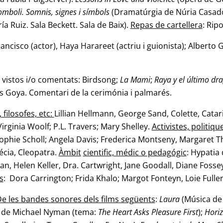
omboli. Somnis, signes i símbols
(Dramatúrgia de Núria Casado
ría Ruiz. Sala
Beckett. Sala de Baix).
Repas de cartellera
: Rip
ancisco (actor), Haya Harareet (actriu i guionista); Alberto
 vistos i/o comentats: Birdsong;
La Mami
;
Raya y el último dr
s Goya. Comentari de la cerimónia i palmarés.
 filosofes, etc:
Lillian Hellmann, George Sand, Colette, Catar
irginia Woolf; P.L. Travers; Mary Shelley.
Activistes, politiqu
ophie Scholl; Angela Davis; Frederica Montseny, Margaret
uécia, Cleopatra.
Àmbit
cientific, médic o pedagógic
: Hypatia
ivan, Helen Keller, Dra. Cartwright, Jane Goodall, Diane Foss
s
: Dora Carrington; Frida Khalo; Margot Fonteyn, Loie Fuller
e les bandes sonores dels films següents
:
Laura
(Música de 
 de Michael Nyman (tema:
The Heart Asks Pleasure First
);
Hori