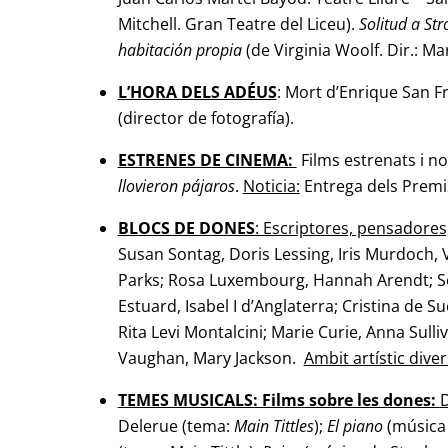
Mitchell. Gran Teatre del Liceu).
Solitud a Str
habitación propia
(de Virginia Woolf. Dir.: Ma
L’HORA DELS ADÉUS
: Mort d’Enrique San Fr
(director de fotografía).
ESTRENES DE CINEMA:
Films estrenats i no
llovieron pájaros
.
Noticia:
Entrega dels Premi
BLOCS DE DONES
: Escriptores, pensadores,
Susan Sontag, Doris Lessing, Iris Murdoch, V
Parks; Rosa Luxembourg, Hannah Arendt; S
Estuard, Isabel I d’Anglaterra; Cristina de S
Rita Levi Montalcini; Marie Curie, Anna Sull
Vaughan, Mary Jackson.
Ambit artístic diver
TEMES MUSICALS: Films sobre les dones:
D
Delerue (tema:
Main Tittles
);
El piano
(música