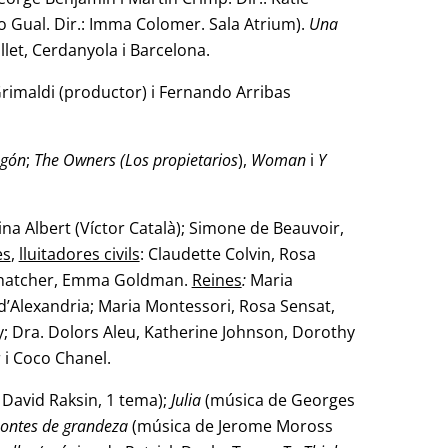
 Gual. Dir.: Imma
Colomer. Sala Atrium).
Una
ollet, Cerdanyola i Barcelona.
 Grimaldi (productor) i Fernando Arribas
agón
;
The Owners (Los propietarios
),
Woman
i
Y
ina Albert (Víctor Català); Simone de Beauvoir,
es
,
lluitadores civils
: Claudette Colvin, Rosa
 Thatcher, Emma Goldman.
Reines
:
Maria
 d’Alexandria; Maria Montessori, Rosa Sensat,
ey; Dra. Dolors Aleu, Katherine Johnson, Dorothy
 i Coco Chanel.
David Raksin, 1 tema);
Julia
(música de Georges
zontes de grandeza
(música de Jerome Moross