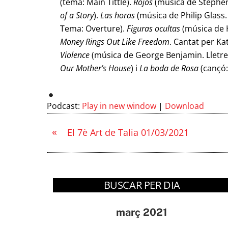
(tema: Main Tittle).
Rojos
(música de Stephe
of a Story
).
Las horas
(música de Philip Glass
Tema: Overture).
Figuras ocultas
(música de 
Money Rings Out Like Freedom
. Cantat per Ka
Violence
(música de George Benjamin. Lletre
Our Mother’s House
) i
La
boda de Rosa
(cançó
Podcast:
Play in new window
|
Download
«
El 7è Art de Talia 01/03/2021
BUSCAR PER DIA
març 2021