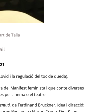
art de Talia
il
021
Covid i la regulació del toc de queda).
 del Manifest feminista i que conte diverses
es pel cinema o el teatre.
ventud
,
de Ferdinand Bruckner. Idea i direcció:
orge Benjamin i Martin Crimp. Dir.: Katie