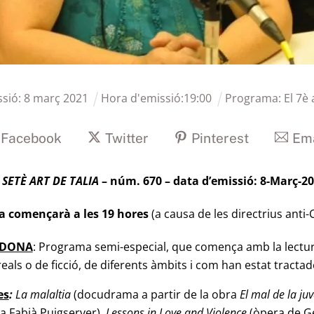
ssió:
8
març
2021
Hora d'emissió:
19
:
00
Programa:
El 7è 
Facebook
Twitter
Pinterest
Ema
 SETÈ ART DE TALIA
– núm. 670 – data d’emissió: 8-Març-2
a començarà a les 19 hores
(a causa de les directrius anti-
A DONA
: Programa semi-especial, que comença amb la lectura
als o de ficció, de diferents àmbits i com han estat tractad
es
:
La malaltia
(docudrama a partir de la
obra
El mal de la ju
la Fabià Puigserver).
Lessons in Love and Violence
(òpera de
Ge