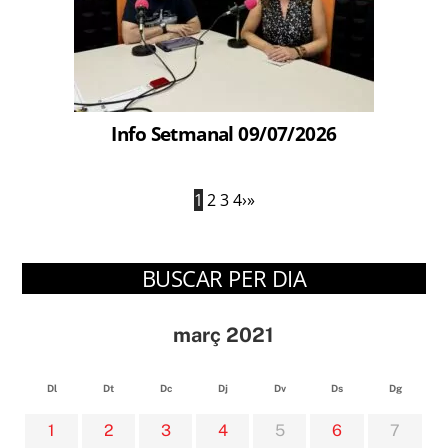
Info Setmanal 09/07/2026
1
2
3
4
›
»
BUSCAR PER DIA
març 2021
Dl
Dt
Dc
Dj
Dv
Ds
Dg
1
2
3
4
5
6
7