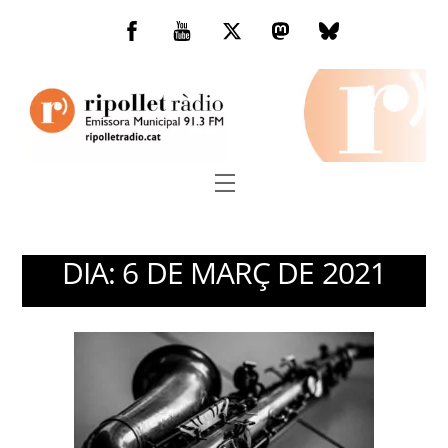
Skip
to
Facebook
You
Twitter
Mastodon
Bluesky
content
Tube
Menu
DIA:
6 DE MARÇ DE 2021