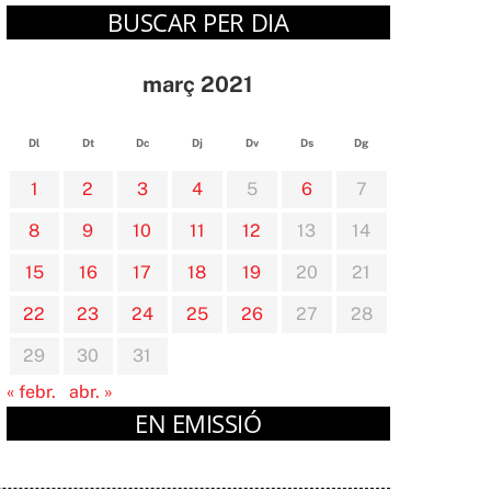
BUSCAR PER DIA
març 2021
Dl
Dt
Dc
Dj
Dv
Ds
Dg
1
2
3
4
5
6
7
8
9
10
11
12
13
14
15
16
17
18
19
20
21
22
23
24
25
26
27
28
29
30
31
« febr.
abr. »
EN EMISSIÓ