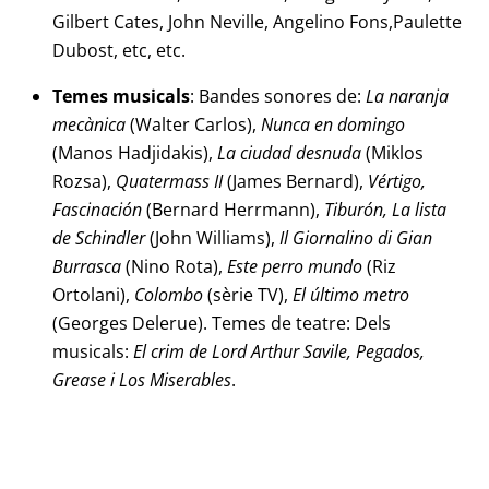
Gilbert Cates, John Neville, Angelino Fons,Paulette
Dubost, etc, etc.
Temes musicals
: Bandes sonores de:
La naranja
mecànica
(Walter Carlos),
Nunca en domingo
(Manos Hadjidakis),
La ciudad desnuda
(Miklos
Rozsa),
Quatermass II
(James Bernard),
Vértigo,
Fascinación
(Bernard Herrmann),
Tiburón, La lista
de Schindler
(John Williams),
Il Giornalino di Gian
Burrasca
(Nino Rota),
Este perro mundo
(Riz
Ortolani),
Colombo
(sèrie TV),
El último metro
(Georges Delerue). Temes de teatre: Dels
musicals:
El crim de Lord Arthur Savile, Pegados,
Grease i Los Miserables
.