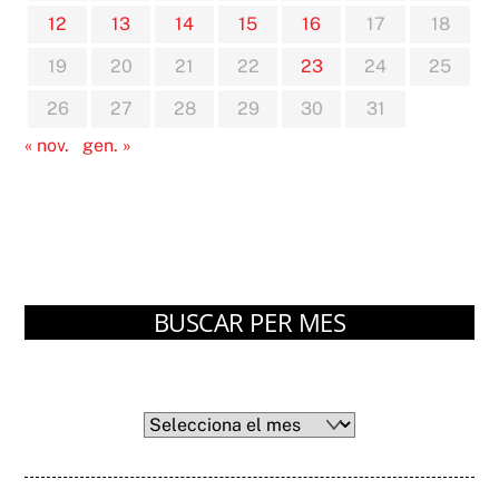
12
13
14
15
16
17
18
19
20
21
22
23
24
25
26
27
28
29
30
31
« nov.
gen. »
BUSCAR PER MES
Arxius
Arxius