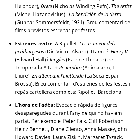
Helander),
Drive
(Nicholas Winding Refn),
The Artist
(Michel Hazanavicius) i
La bendición de la tierra
(Gunnar Sommersfeldt, 1921). Breu comentari de
films previstos estrenar per festes.
Estrenes teatre
: A Ripollet:
El casament dels
petitburgesos
(Dir. Victor Alvaro). I també:
Henry V
(Edward Hall) i
Jungles
(Patrice Thibaud) de
Temporada Alta. +
Penumbra
(Animalario, T.
Lliure),
En attendant l’inattendu
(La Seca-Espai
Brossa). Breu comentari d’estrenes de les festes i
repàs cartellera completa: Ripollet, Barcelona.
L’hora de l’adéu
: Evocació rápida de figures
desaparegudes durant l’any de qui no haviem
parlat. Per exemple: Peter Falk, Cliff Robertson,
Heinz Bennett, Diane Cilento, Anna Massey,John
Howard Davies, Laura Ziskin, Margaret Tyzack,