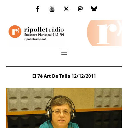
Skip
to
Facebook
You
Twitter
Mastodon
Bluesky
content
Tube
Menu
El 7è Art De Talia 12/12/2011