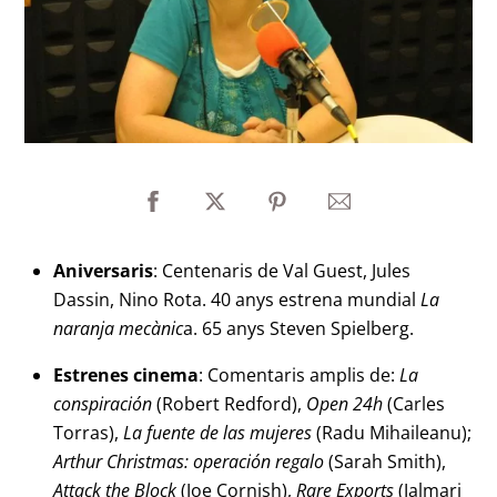
Aniversaris
: Centenaris de Val Guest, Jules
Dassin, Nino Rota. 40 anys estrena mundial
La
naranja mecànic
a. 65 anys Steven Spielberg.
Estrenes cinema
: Comentaris amplis de:
La
conspiración
(Robert Redford),
Open 24h
(Carles
Torras),
La fuente de las mujeres
(Radu Mihaileanu);
Arthur Christmas: operación regalo
(Sarah Smith),
Attack the Block
(Joe Cornish),
Rare Exports
(Jalmari