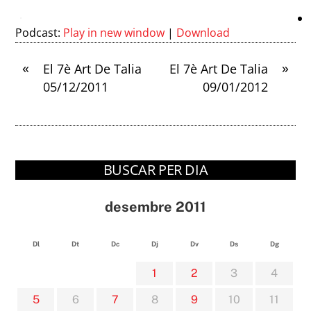
Podcast:
Play in new window
|
Download
«
»
El 7è Art De Talia
El 7è Art De Talia
05/12/2011
09/01/2012
BUSCAR PER DIA
desembre 2011
Dl
Dt
Dc
Dj
Dv
Ds
Dg
1
2
3
4
5
6
7
8
9
10
11