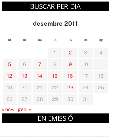
BUSCAR PER DIA
desembre 2011
Dl
Dt
Dc
Dj
Dv
Ds
Dg
1
2
3
4
5
6
7
8
9
10
11
12
13
14
15
16
17
18
19
20
21
22
23
24
25
26
27
28
29
30
31
« nov.
gen. »
EN EMISSIÓ