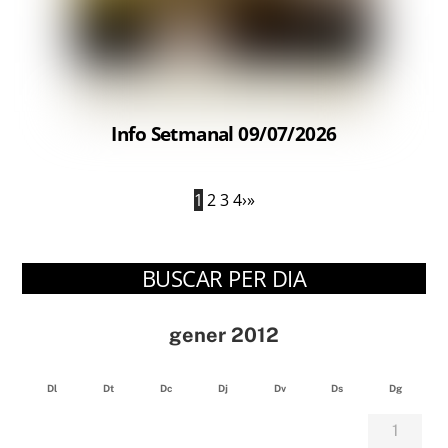
Info Setmanal 09/07/2026
1
2
3
4
›
»
BUSCAR PER DIA
gener 2012
Dl
Dt
Dc
Dj
Dv
Ds
Dg
1