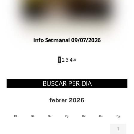
Info Setmanal 09/07/2026
1
2
3
4
›
»
BUSCAR PER DIA
febrer 2026
Dl
Dt
Dc
Dj
Dv
Ds
Dg
1