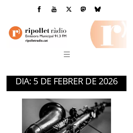
Skip
to
Facebook
You
Twitter
Mastodon
Bluesky
content
Tube
Menu
DIA:
5 DE FEBRER DE 2026