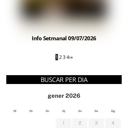
Info Setmanal 09/07/2026
1
2
3
4
›
»
BUSCAR PER DIA
gener 2026
Dl
Dt
Dc
Dj
Dv
Ds
Dg
1
2
3
4