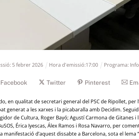
ssió:
5
febrer
2026
Hora d'emissió:
17
:
00
Programa:
Inf
Facebook
Twitter
Pinterest
Ema
ado, en qualitat de secretari general del PSC de Ripollet, per 
at generat a les xarxes i la picabaralla amb Decidim. Segu
egidor de Cultura, Roger Bayó; Agustí Carmona de Gitanes i
uSOS, Érica Iyescas, Álex Ramos i Rosa Navarro, per comentar
la manifestació d’aquest dissabte a Barcelona, sota el lema 