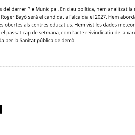
 del darrer Ple Municipal. En clau política, hem analitzat la 
e Roger Bayó serà el candidat a l’alcaldia el 2027. Hem abo
ortes obertes als centres educatius. Hem vist les dades mete
r el passat cap de setmana, com l’acte reivindicatiu de la xa
ada per la Sanitat pública de demà.