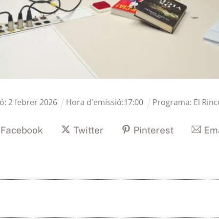
ió:
2
febrer
2026
Hora d'emissió:
17
:
00
Programa:
El Rin
Facebook
Twitter
Pinterest
Ema