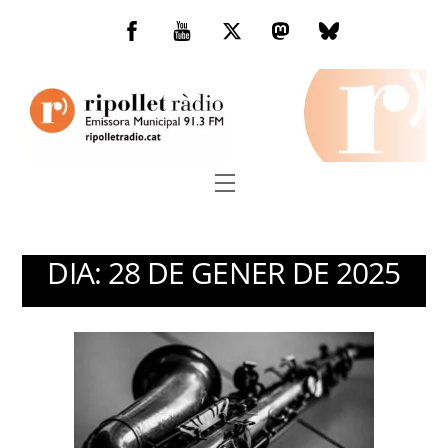
Skip
to
Facebook
You
Twitter
Mastodon
Bluesky
content
Tube
Menu
DIA:
28 DE GENER DE 2025