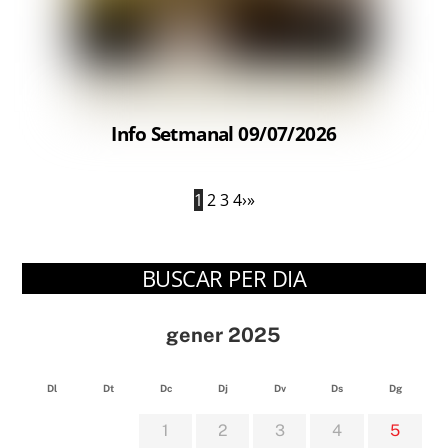
Info Setmanal 09/07/2026
1
2
3
4
›
»
BUSCAR PER DIA
gener 2025
Dl
Dt
Dc
Dj
Dv
Ds
Dg
1
2
3
4
5