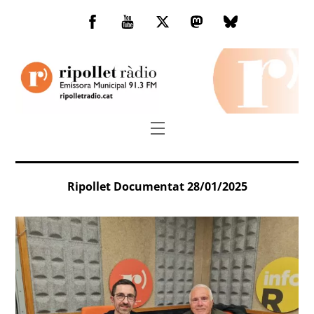
Skip
to
Facebook
You
Twitter
Mastodon
Bluesky
content
Tube
Menu
Ripollet Documentat 28/01/2025