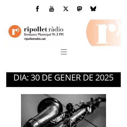
Skip
to
Facebook
You
Twitter
Mastodon
Bluesky
content
Tube
Menu
DIA:
30 DE GENER DE 2025