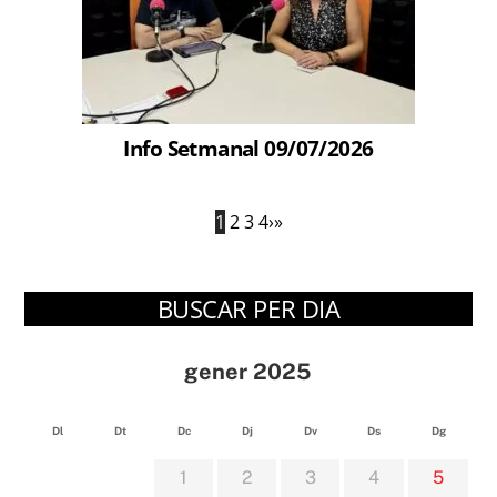
Info Setmanal 09/07/2026
1
2
3
4
›
»
BUSCAR PER DIA
gener 2025
Dl
Dt
Dc
Dj
Dv
Ds
Dg
1
2
3
4
5