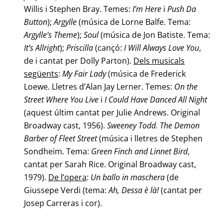
Willis i Stephen Bray. Temes:
I’m Here
i
Push
Da
Button
);
Argylle
(música de Lorne Balfe. Tema:
Argylle’s Theme
);
Soul
(música de Jon Batiste. Tema:
It’s Allright
);
Priscilla
(cançó:
I Will Always Love You
,
de i cantat per Dolly Parton).
Dels musicals
següents
:
My Fair Lady
(música de Frederick
Loewe. Lletres d’Alan Jay Lerner. Temes:
On the
Street Where You Live
i
I Could Have Danced
All Night
(aquest últim cantat per Julie Andrews. Original
Broadway cast, 1956).
Sweeney Todd. The Demon
Barber of Fleet Street
(música i lletres de Stephen
Sondheim. Tema:
Green Finch and Linnet Bird
,
cantat per Sarah Rice. Original Broadway cast,
1979).
De l’opera
:
Un ballo in maschera
(de
Giussepe Verdi (tema:
Ah,
Dessa è là!
(cantat per
Josep Carreras i cor).