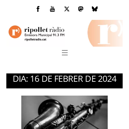
Skip
to
Facebook
You
Twitter
Mastodon
Bluesky
content
Tube
Menu
DIA:
16 DE FEBRER DE 2024