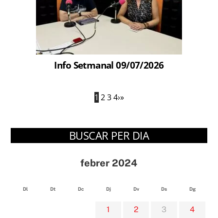
Info Setmanal 09/07/2026
1
2
3
4
›
»
BUSCAR PER DIA
febrer 2024
Dl
Dt
Dc
Dj
Dv
Ds
Dg
1
2
3
4