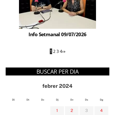
Info Setmanal 09/07/2026
1
2
3
4
›
»
BUSCAR PER DIA
febrer 2024
Dl
Dt
Dc
Dj
Dv
Ds
Dg
1
2
3
4