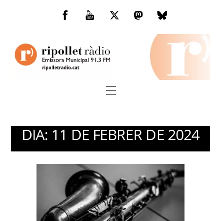
Skip
to
Facebook
You
Twitter
Mastodon
Bluesky
content
Tube
Menu
DIA:
11 DE FEBRER DE 2024