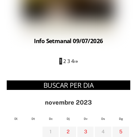
Info Setmanal 09/07/2026
1
2
3
4
›
»
BUSCAR PER DIA
novembre 2023
Dl
Dt
Dc
Dj
Dv
Ds
Dg
1
2
3
4
5