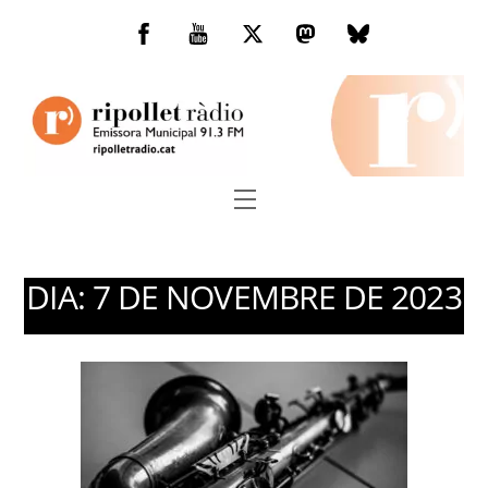
Skip
to
Facebook
You
Twitter
Mastodon
Bluesky
content
Tube
Menu
DIA:
7 DE NOVEMBRE DE 2023