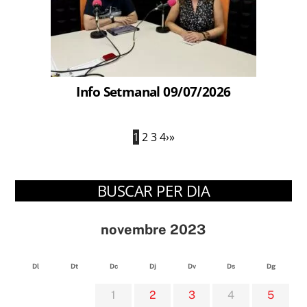
Info Setmanal 09/07/2026
1
2
3
4
›
»
BUSCAR PER DIA
novembre 2023
Dl
Dt
Dc
Dj
Dv
Ds
Dg
1
2
3
4
5