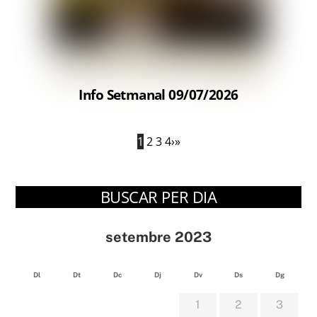
Info Setmanal 09/07/2026
1
2
3
4
›
»
BUSCAR PER DIA
setembre 2023
Dl
Dt
Dc
Dj
Dv
Ds
Dg
1
2
3