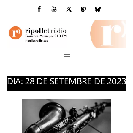
Skip
to
Facebook
You
Twitter
Mastodon
Bluesky
content
Tube
Menu
DIA:
28 DE SETEMBRE DE 2023