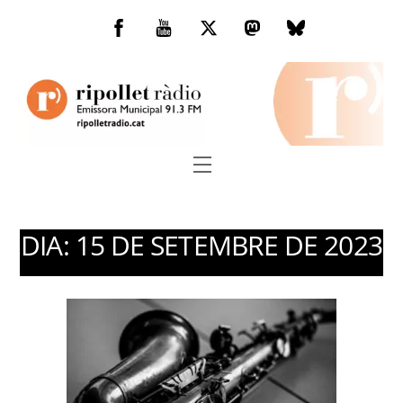
Skip
to
Facebook
You
Twitter
Mastodon
Bluesky
content
Tube
Menu
DIA:
15 DE SETEMBRE DE 2023