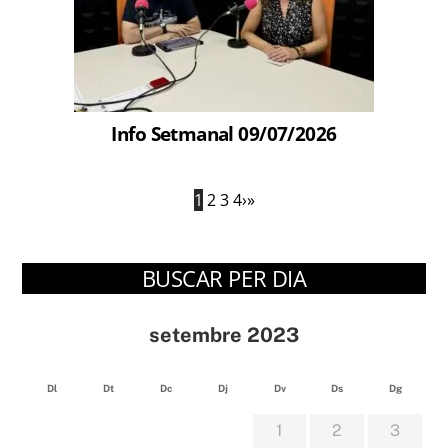
Info Setmanal 09/07/2026
1
2
3
4
›
»
BUSCAR PER DIA
setembre 2023
Dl
Dt
Dc
Dj
Dv
Ds
Dg
1
2
3