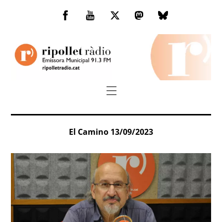
Skip
to
Facebook
You
Twitter
Mastodon
Bluesky
content
Tube
Menu
El Camino 13/09/2023