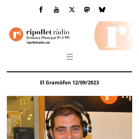
Skip
to
Facebook
You
Twitter
Mastodon
Bluesky
content
Tube
Menu
El Gramòfon 12/09/2023