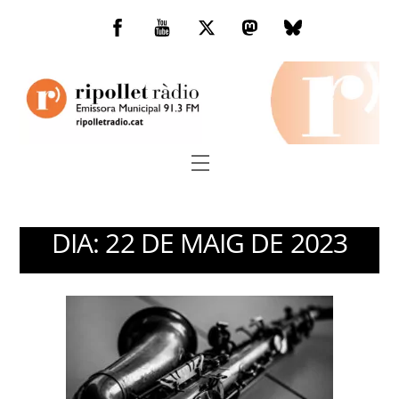
Skip
to
Facebook
You
Twitter
Mastodon
Bluesky
content
Tube
Menu
DIA:
22 DE MAIG DE 2023