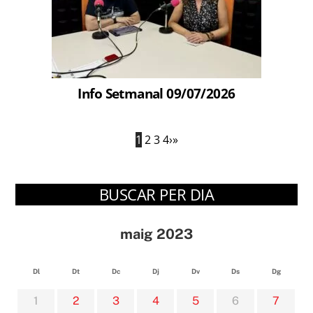
Info Setmanal 09/07/2026
1
2
3
4
›
»
BUSCAR PER DIA
maig 2023
Dl
Dt
Dc
Dj
Dv
Ds
Dg
1
2
3
4
5
6
7