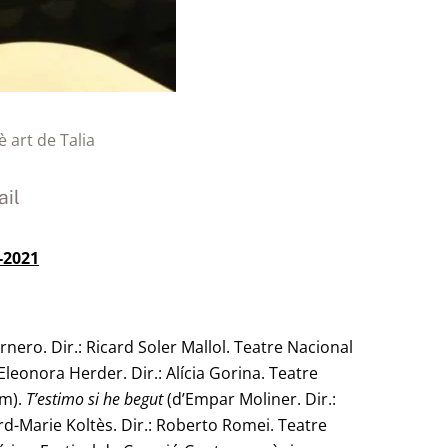
è art de Talia
il
-2021
rnero. Dir.: Ricard Soler Mallol. Teatre Nacional
Eleonora Herder. Dir.: Alícia Gorina. Teatre
um).
T’estimo si
he begut
(d’Empar Moliner. Dir.:
d-Marie Koltès. Dir.: Roberto Romei. Teatre