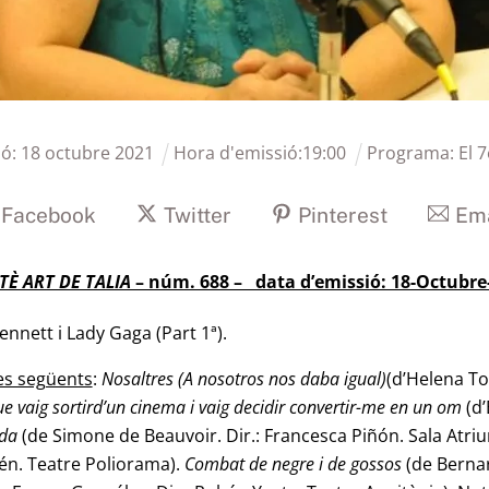
ió:
18
octubre
2021
Hora d'emissió:
19
:
00
Programa:
El 7
Facebook
Twitter
Pinterest
Ema
ETÈ ART DE TALIA
– núm. 688 – data d’emissió: 18-Octubre
nnett i Lady Gaga (Part 1ª).
res següents
:
Nosaltres (A nosotros nos daba
igual)
(d’Helena To
ue vaig sortird’un cinema i vaig decidir convertir-me en un
om
(d’
ada
(de Simone de Beauvoir. Dir.: Francesca Piñón. Sala Atri
én. Teatre Poliorama).
Combat de negre i de gossos
(de Bernar