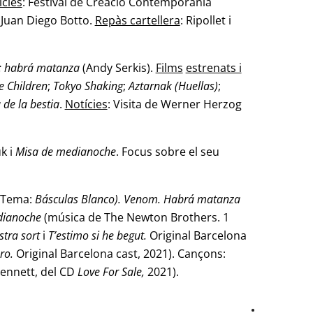
ícies
: Festival de Creació Contemporània
 Juan Diego Botto.
Repàs cartellera
: Ripollet i
 habrá matanza
(Andy Serkis).
Films
estrenats i
e Children
;
Tokyo Shaking
;
Aztarnak (Huellas)
;
a
de la bestia
.
Notícies
: Visita de Werner Herzog
k i
Misa de medianoche
. Focus sobre el seu
Tema:
Básculas Blanco). Venom. Habrá matanza
dianoche
(música de The Newton Brothers. 1
stra sort
i
T’estimo si he begut.
Original Barcelona
oro.
Original Barcelona cast,
2021). Cançons:
ennett, del CD
Love For Sale,
2021).