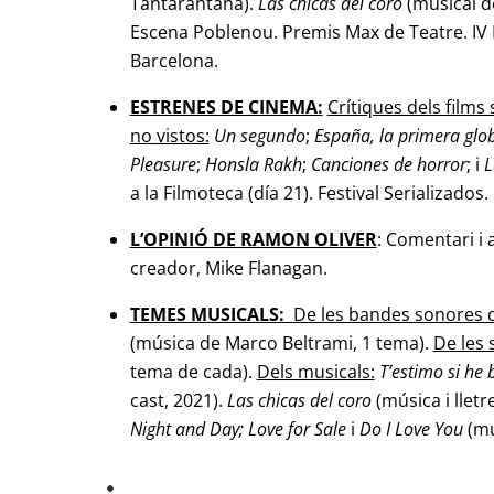
Tantarantana).
Las chicas del coro
(musical d
Escena Poblenou. Premis Max de Teatre. IV 
Barcelona.
ESTRENES DE CINEMA:
Crítiques dels films
no vistos:
Un segundo
;
España, la primera glo
Pleasure
;
Honsla Rakh
;
Canciones de horror
; i
L
a la Filmoteca (día 21). Festival Serializado
L’OPINIÓ DE RAMON OLIVER
: Comentari i 
creador, Mike Flanagan.
TEMES MUSICALS:
De les bandes sonores d
(música de Marco
Beltrami, 1 tema).
De les 
tema de cada).
Dels musicals:
T’estimo si he
cast, 2021).
Las chicas del coro
(música i lletr
Night and Day; Love for Sale
i
Do I Love You
(mú