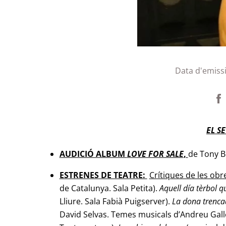
Data d'emiss
EL S
AUDICIÓ ALBUM
LOVE FOR SALE
,
de Tony Be
ESTRENES DE TEATRE:
Crítiques de les ob
de Catalunya. Sala Petita).
Aquell día tèrbol q
Lliure. Sala Fabià Puigserver).
La dona trenc
David Selvas. Temes musicals d’Andreu Gall