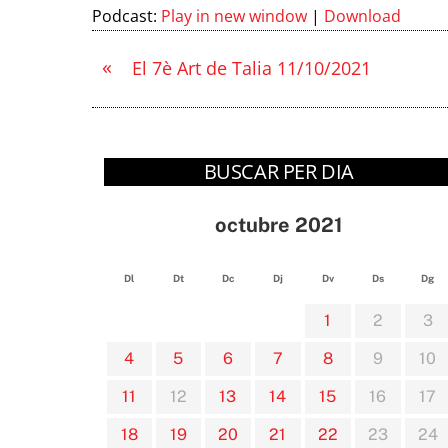
Podcast:
Play in new window
|
Download
«
El 7è Art de Talia 11/10/2021
BUSCAR PER DIA
octubre 2021
Dl
Dt
Dc
Dj
Dv
Ds
Dg
1
2
3
4
5
6
7
8
9
10
11
12
13
14
15
16
17
18
19
20
21
22
23
24