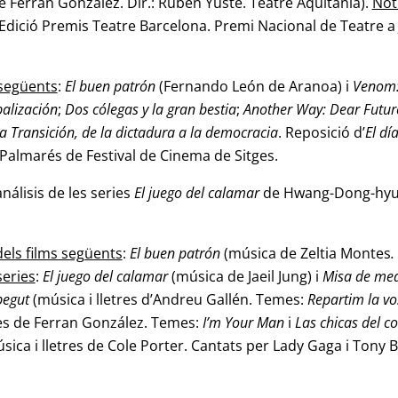
e Ferran González. Dir.: Rubén Yuste. Teatre Aquitània).
Not
Edició Premis Teatre Barcelona. Premi Nacional de Teatre a
 següents
:
El buen patrón
(Fernando León de Aranoa) i
Venom:
balización
;
Dos cólegas y la gran bestia
;
Another Way:
Dear Futur
a Transición, de la dictadura a la democracia
. Reposició d’
El dí
s. Palmarés de Festival de Cinema de Sitges.
análisis de les series
El juego del calamar
de Hwang-Dong-hyu
els films següents
:
El buen patrón
(música de Zeltia Montes
.
series
:
El juego del calamar
(música de Jaeil Jung) i
Misa de me
 begut
(música i lletres d’Andreu Gallén. Temes:
Repartim la vo
es
de Ferran González. Temes:
I’m Your Man
i
Las chicas del c
sica i lletres de Cole
Porter. Cantats per Lady Gaga i Tony B