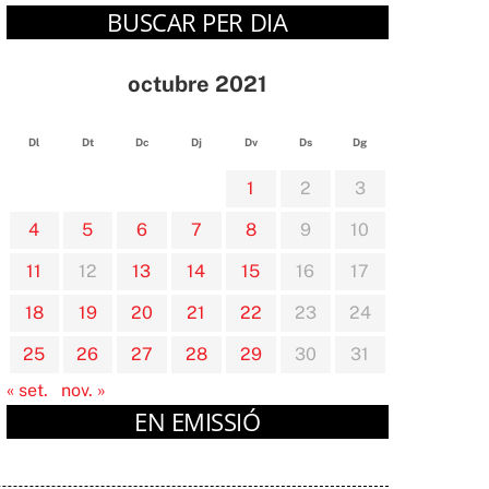
BUSCAR PER DIA
octubre 2021
Dl
Dt
Dc
Dj
Dv
Ds
Dg
1
2
3
4
5
6
7
8
9
10
11
12
13
14
15
16
17
18
19
20
21
22
23
24
25
26
27
28
29
30
31
« set.
nov. »
EN EMISSIÓ