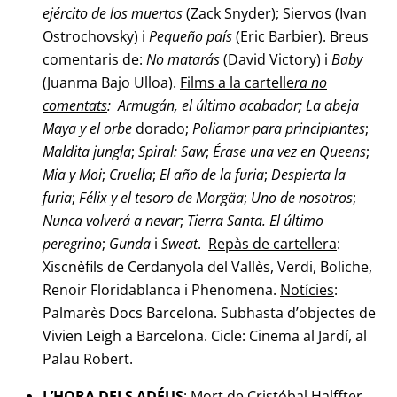
ejército de los muertos
(Zack Snyder); Siervos (Ivan
Ostrochovsky) i
Pequeño país
(Eric Barbier).
Breus
comentaris de
:
No matarás
(David Victory) i
Baby
(Juanma Bajo Ulloa).
Films a la cartelle
ra no
comentats
: Armugán, el último acabador; La abeja
Maya y el orbe
dorado;
Poliamor para principiantes
;
Maldita jungla
;
Spiral: Saw
;
Érase una vez en
Queens
;
Mia y Moi
;
Cruella
;
El año de la furia
;
Despierta la
furia
;
Félix y el tesoro de
Morgäa
;
Uno de nosotros
;
Nunca volverá a nevar
;
Tierra Santa. El último
peregrino
;
Gunda
i
Sweat
.
Repàs de cartellera
:
Xiscnèfils de Cerdanyola del Vallès, Verdi, Boliche,
Renoir Floridablanca i Phenomena.
Notícies
:
Palmarès Docs Barcelona. Subhasta d’objectes de
Vivien Leigh a Barcelona. Cicle: Cinema al Jardí, al
Palau Robert.
L’HORA DELS ADÉUS
: Mort de Cristóbal Halffter