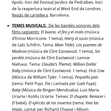
Apolo. Inici del Festival Jardins de Pedralbes. Inici
de la reapertura teatral al West End de Londres.
Repàs de cartellera
: Barcelona.
TEMES MUSICALS:
De les bandes sonores dels
films següents
:
El bueno, el feo y el
malo
(música
d’Ennio Morricone. 1 tema);
Harry el sucio
(música
de Lalo Schifrin. Tema:
Main Tittle
).
Los puentes de
Madison
(música de Clint Eastwood. 1 tema).
Sin
perdón
(música de Clint Eastwood i Lennie
Niehaus. Tema:
Claudia’s Theme
).
Million
Dollar
Baby
(música de Clint Eastwood. 1 tema).
First Cow
(Música de William Tyler. 1 tema).
Pequeño país
(tema: Petit Pays. De i cantada per Gaël Faye).
Baby
(Música de Bingen Mendizabal, Luis Maria
Uriarte i Koldo Uriarte. Temes:
El chupete
;
Renacer
i
El
bebé).
El ejército de los muertos
(tema:
Viva las
Vegas
, cantat per Richard Chease i Allison