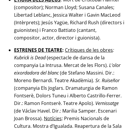
(compositor); Norman Lloyd; Susana Canales;
Libertad Leblanc, Jessica Walter i Gavin MacLeod
(Intèrprets); Jesús Yagüe, Richard Rush (directors i
guionistes) i Franco Battiato (cantant,
compositor, actor, director i guionista).
ESTRENES DE TEATRE
:
Crítiques de les obres
:
Kubrick is Dead
(espectacle de dansa de la
companyia La Intrusa. Mercat de les Flors).
L’olor
eixordadora del blanc
(de Stefano Massini. Dir.:
Moreno Bernardi. Teatre Akadèmia).
Sr. Ruiseñor
(companyia Els Joglars. Dramaturgia de Ramon
Fontserè, Dolors Tuneu i Alberto Castrillo-Ferrer.
Dir.: Ramon Fontserè. Teatre Apolo).
Vernissatge
(de Václav Havel. Dir.: Marilia Samper. Escenari
Joan Brossa).
Notícies
: Premis Nacionals de
Cultura. Mostra d’Igualada. Reapertura de la Sala