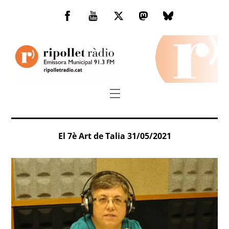
Skip
to
Facebook
You
Twitter
Mastodon
Bluesky
content
Tube
Menu
El 7è Art de Talia 31/05/2021