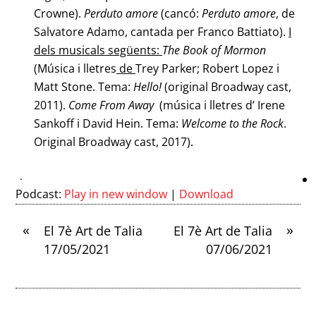
Crowne).
Perduto amore
(cancó:
Perduto amore
, de
Salvatore Adamo, cantada per Franco Battiato).
I
dels musicals següents:
The Book of Mormon
(Música i lletres
de
Trey Parker; Robert Lopez i
Matt Stone. Tema:
Hello!
(original Broadway cast,
2011).
Come From Away
(música i lletres d’ Irene
Sankoff i David Hein. Tema:
Welcome to
the
Rock
.
Original Broadway cast, 2017).
Podcast:
Play in new window
|
Download
«
»
El 7è Art de Talia
El 7è Art de Talia
17/05/2021
07/06/2021