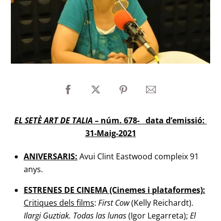
EL SETÈ ART DE TALIA
– núm. 678- data d’emissió:
31-Maig-2021
ANIVERSARIS:
Avui Clint Eastwood compleix 91
anys.
ESTRENES DE CINEMA (Cinemes i plataformes):
Critiques dels films
:
First Cow
(Kelly Reichardt).
Ilargi Guztiak. Todas las lunas
(Igor Legarreta);
El