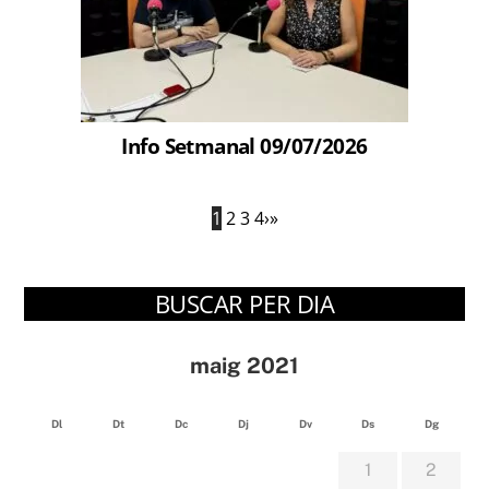
Info Setmanal 09/07/2026
1
2
3
4
›
»
BUSCAR PER DIA
maig 2021
Dl
Dt
Dc
Dj
Dv
Ds
Dg
1
2