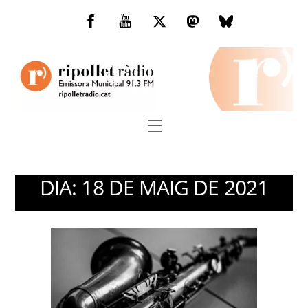
Skip
to
Facebook
You
Twitter
Mastodon
Bluesky
content
Tube
Menu
DIA:
18 DE MAIG DE 2021