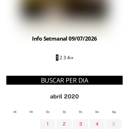
Info Setmanal 09/07/2026
1
2
3
4
›
»
BUSCAR PER DIA
abril 2020
Dl
Dt
Dc
Dj
Dv
Ds
Dg
1
2
3
4
5