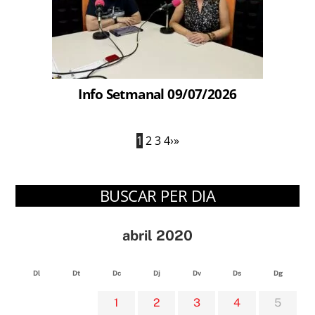
Info Setmanal 09/07/2026
1
2
3
4
›
»
BUSCAR PER DIA
abril 2020
Dl
Dt
Dc
Dj
Dv
Ds
Dg
1
2
3
4
5