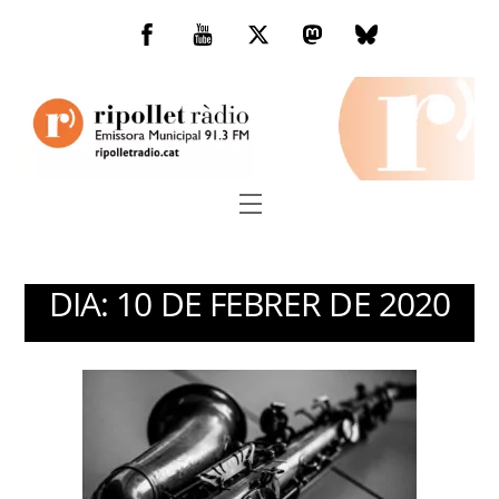
Skip
to
Facebook
You
Twitter
Mastodon
Bluesky
content
Tube
Menu
DIA:
10 DE FEBRER DE 2020