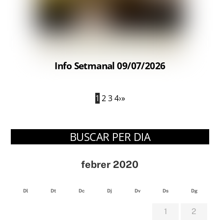
Info Setmanal 09/07/2026
1
2
3
4
›
»
BUSCAR PER DIA
febrer 2020
Dl
Dt
Dc
Dj
Dv
Ds
Dg
1
2