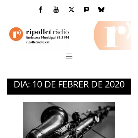
Skip
to
Facebook
You
Twitter
Mastodon
Bluesky
content
Tube
Menu
DIA:
10 DE FEBRER DE 2020