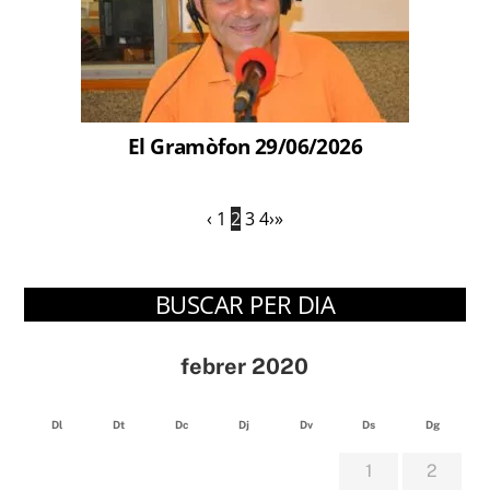
El Gramòfon 29/06/2026
‹
1
2
3
4
›
»
BUSCAR PER DIA
febrer 2020
Dl
Dt
Dc
Dj
Dv
Ds
Dg
1
2