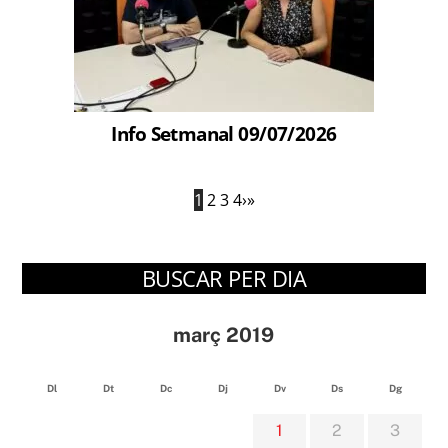
Info Setmanal 09/07/2026
1
2
3
4
›
»
BUSCAR PER DIA
març 2019
Dl
Dt
Dc
Dj
Dv
Ds
Dg
1
2
3