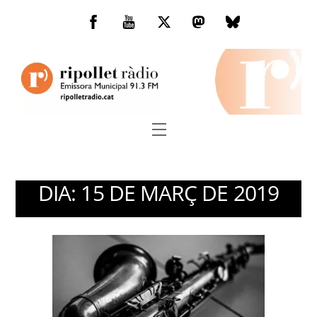
Skip
to
Facebook
You
Twitter
Mastodon
Bluesky
content
Tube
Menu
DIA:
15 DE MARÇ DE 2019