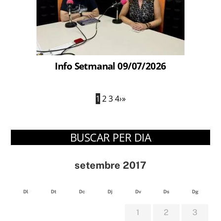
Info Setmanal 09/07/2026
1
2
3
4
›
»
BUSCAR PER DIA
setembre 2017
Dl
Dt
Dc
Dj
Dv
Ds
Dg
1
2
3