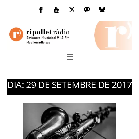
Skip
to
Facebook
You
Twitter
Mastodon
Bluesky
content
Tube
Menu
DIA:
29 DE SETEMBRE DE 2017