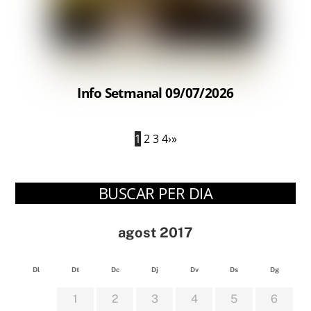
Info Setmanal 09/07/2026
1
2
3
4
›
»
BUSCAR PER DIA
agost 2017
Dl
Dt
Dc
Dj
Dv
Ds
Dg
1
2
3
4
5
6