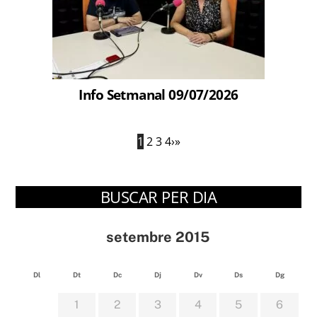
Info Setmanal 09/07/2026
1
2
3
4
›
»
BUSCAR PER DIA
setembre 2015
Dl
Dt
Dc
Dj
Dv
Ds
Dg
1
2
3
4
5
6