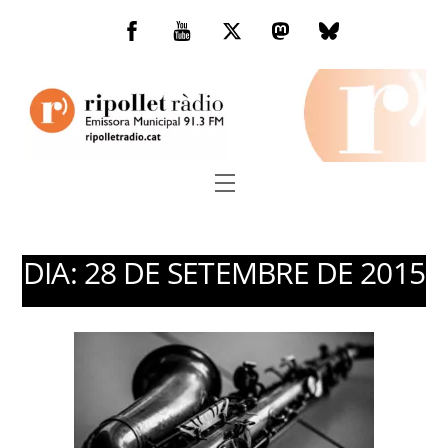
Skip
to
Facebook
You
Twitter
Mastodon
Bluesky
content
Tube
Menu
DIA:
28 DE SETEMBRE DE 2015