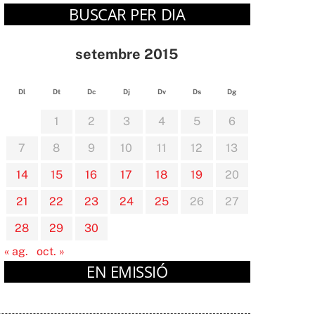
BUSCAR PER DIA
setembre 2015
Dl
Dt
Dc
Dj
Dv
Ds
Dg
1
2
3
4
5
6
7
8
9
10
11
12
13
14
15
16
17
18
19
20
21
22
23
24
25
26
27
28
29
30
« ag.
oct. »
EN EMISSIÓ