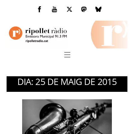
Skip
to
Facebook
You
Twitter
Mastodon
Bluesky
content
Tube
Menu
DIA:
25 DE MAIG DE 2015