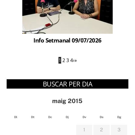
Info Setmanal 09/07/2026
1
2
3
4
›
»
BUSCAR PER DIA
maig 2015
Dl
Dt
Dc
Dj
Dv
Ds
Dg
1
2
3