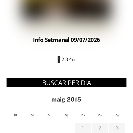
Info Setmanal 09/07/2026
1
2
3
4
›
»
BUSCAR PER DIA
maig 2015
Dl
Dt
Dc
Dj
Dv
Ds
Dg
1
2
3