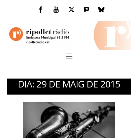
Skip
to
Facebook
You
Twitter
Mastodon
Bluesky
content
Tube
Menu
DIA:
29 DE MAIG DE 2015