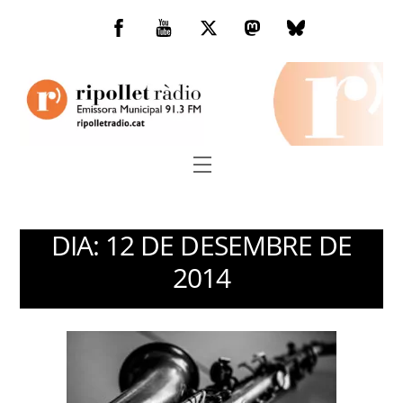
Skip
to
Facebook
You
Twitter
Mastodon
Bluesky
content
Tube
Menu
DIA:
12 DE DESEMBRE DE
2014