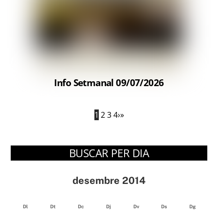
Info Setmanal 09/07/2026
1
2
3
4
›
»
BUSCAR PER DIA
desembre 2014
Dl
Dt
Dc
Dj
Dv
Ds
Dg