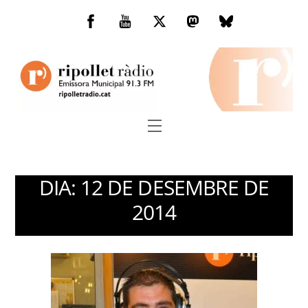
Skip
to
Facebook
You
Twitter
Mastodon
Bluesky
content
Tube
Menu
DIA:
12 DE DESEMBRE DE
2014