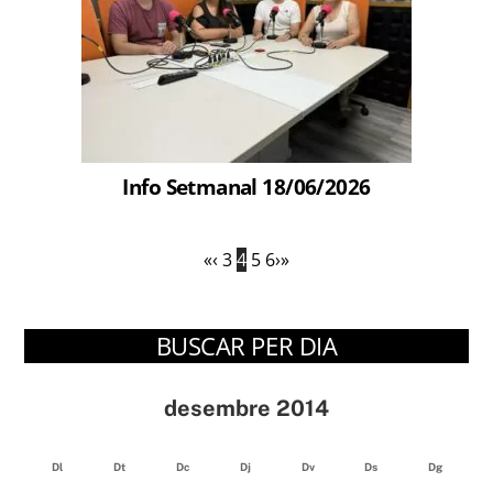
Info Setmanal 18/06/2026
«
‹
3
4
5
6
›
»
BUSCAR PER DIA
desembre 2014
Dl
Dt
Dc
Dj
Dv
Ds
Dg