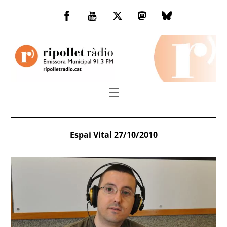
Skip
to
Facebook
You
Twitter
Mastodon
Bluesky
content
Tube
Menu
Espai Vital 27/10/2010