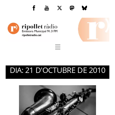
Skip
to
Facebook
You
Twitter
Mastodon
Bluesky
content
Tube
Menu
DIA:
21 D'OCTUBRE DE 2010