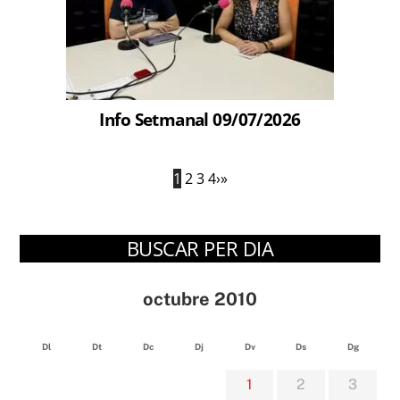
Info Setmanal 09/07/2026
1
2
3
4
›
»
BUSCAR PER DIA
octubre 2010
Dl
Dt
Dc
Dj
Dv
Ds
Dg
1
2
3