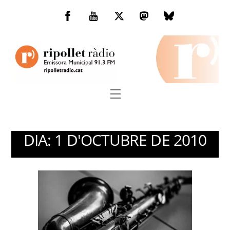
Skip
to
Facebook
You
Twitter
Mastodon
Bluesky
content
Tube
Menu
DIA:
1 D'OCTUBRE DE 2010