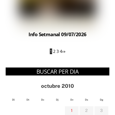
Info Setmanal 09/07/2026
1
2
3
4
›
»
BUSCAR PER DIA
octubre 2010
Dl
Dt
Dc
Dj
Dv
Ds
Dg
1
2
3