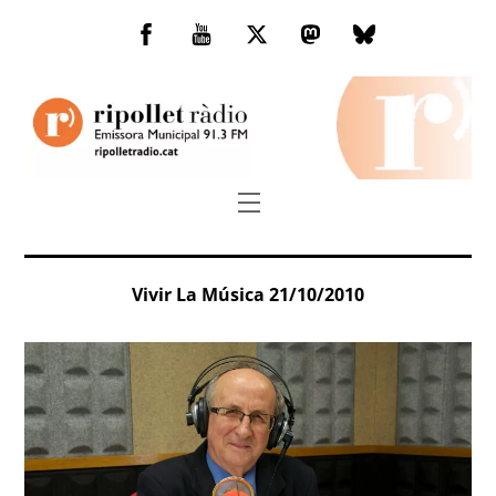
Skip
to
Facebook
You
Twitter
Mastodon
Bluesky
content
Tube
Menu
Vivir La Música 21/10/2010