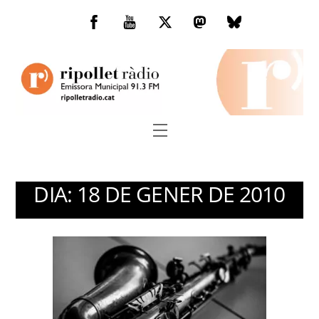
Skip
to
Facebook
You
Twitter
Mastodon
Bluesky
content
Tube
Menu
DIA:
18 DE GENER DE 2010