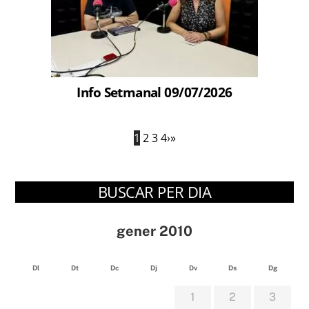
Info Setmanal 09/07/2026
1
2
3
4
›
»
BUSCAR PER DIA
gener 2010
Dl
Dt
Dc
Dj
Dv
Ds
Dg
1
2
3