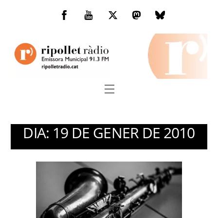
Skip
to
Facebook
You
Twitter
Mastodon
Bluesky
content
Tube
Menu
DIA:
19 DE GENER DE 2010