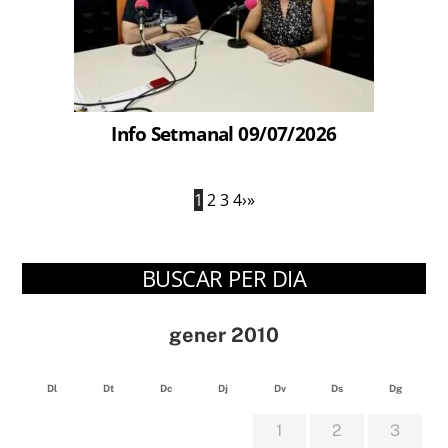
Info Setmanal 09/07/2026
1
2
3
4
›
»
BUSCAR PER DIA
gener 2010
Dl
Dt
Dc
Dj
Dv
Ds
Dg
1
2
3